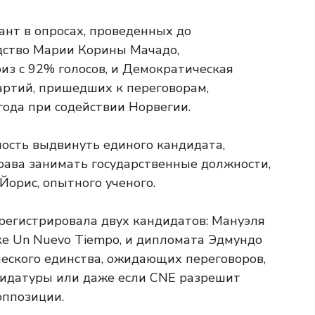
нт в опросах, проведенных до
одство Марии Корины Мачадо,
з с 92% голосов, и Демократическая
артий, пришедших к переговорам,
года при содействии Норвегии.
ость выдвинуть единого кандидата,
рава занимать государственные должности,
орис, опытного ученого.
регистрировала двух кандидатов: Мануэля
чке Un Nuevo Tiempo, и дипломата Эдмундо
ческого единства, ожидающих переговоров,
дидатуры или даже если CNE разрешит
ппозиции.