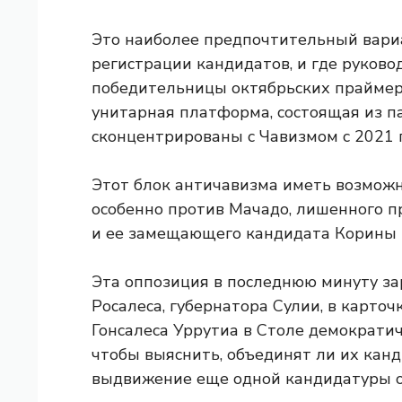
Это наиболее предпочтительный вариа
регистрации кандидатов, и где руков
победительницы октябрьских праймери
унитарная платформа, состоящая из п
сконцентрированы с Чавизмом с 2021 
Этот блок античавизма
иметь возможн
особенно против Мачадо, лишенного п
и ее замещающего кандидата Корины Й
Эта оппозиция в последнюю минуту за
Росалеса, губернатора Сулии, в карто
Гонсалеса Уррутиа в Столе демократи
чтобы выяснить, объединят ли их кан
выдвижение еще одной кандидатуры о