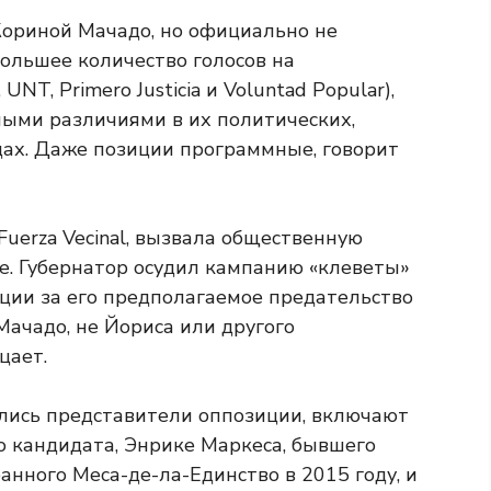
Кориной Мачадо, но официально не
ольшее количество голосов на
NT, Primero Justicia и Voluntad Popular),
тными различиями в их политических,
дах. Даже позиции программные, говорит
uerza Vecinal, вызвала общественную
е. Губернатор осудил кампанию «клеветы»
иции за его предполагаемое предательство
Мачадо, не Йориса или другого
цает.
лись представители оппозиции, включают
о кандидата, Энрике Маркеса, бывшего
анного Меса-де-ла-Единство в 2015 году, и