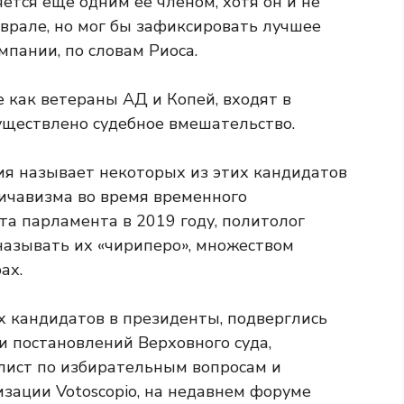
ется еще одним ее членом, хотя он и не
врале, но мог бы зафиксировать лучшее
пании, по словам Риоса.
 как ветераны АД ​​и Копей, входят в
уществлено судебное вмешательство.
ия называет некоторых из этих кандидатов
тичавизма во время временного
та парламента в 2019 году, политолог
азывать их «чириперо», множеством
ах.
х кандидатов в президенты, подверглись
и постановлений Верховного суда,
лист по избирательным вопросам и
зации Votoscopio, на недавнем форуме