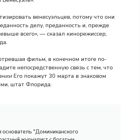
 Венесуэле».
тизировать венесуэльцев, потому что они
реданность делу, преданность и, прежде
евыше всего», — сказал кинорежиссер,
да.
мотревшая фильм, в конечном итоге по-
адите непосредственную связь с тем, что
нании
Его покажут 30 марта в знаковом
ми, штат Флорида.
 я основатель "Доминиканского
трастный журналист с богатым