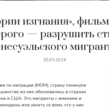
рии изгнания», фильм
орого — разрушить ст
енесуэльского мигрант
20.03.2024
и по миграции (МОМ), страну покинули
ьшинство из них обосновались в странах
йна и США. Это мигранты с именами и
моданы или уехать со всем, что у них