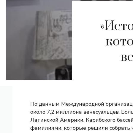
«Исто
кот
в
По данным Международной организаци
около 7,2 миллиона венесуэльцев. Бол
Латинской Америки, Карибского бассе
фамилиями, которые решили собрать че