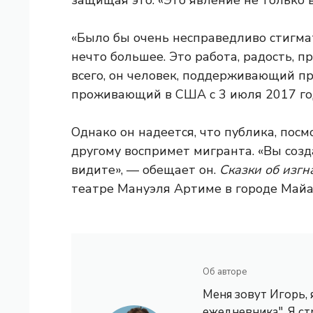
защищая это. «Это явление не только в
«Было бы очень несправедливо стигма
нечто большее. Это работа, радость, п
всего, он человек, поддерживающий пр
проживающий в США с 3 июля 2017 го
Однако он надеется, что публика, пос
другому воспримет мигранта. «Вы созд
видите», — обещает он.
Сказки об изг
театре Мануэля Артиме в городе Майа
Об авторе
Меня зовут Игорь,
ежедневника". Я с