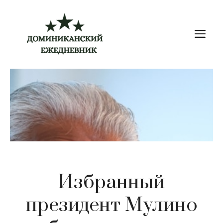
Перейти
к
М
содержимому
Избранный
президент Мулино