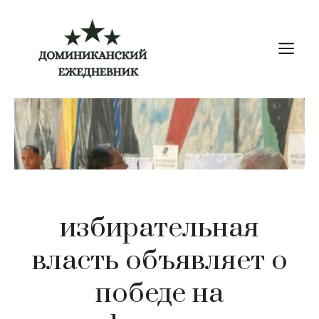
Перейти
к
М
содержимому
избирательная
власть объявляет о
победе на