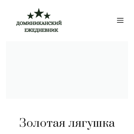
Перейти
к
М
содержимому
Золотая лягушка