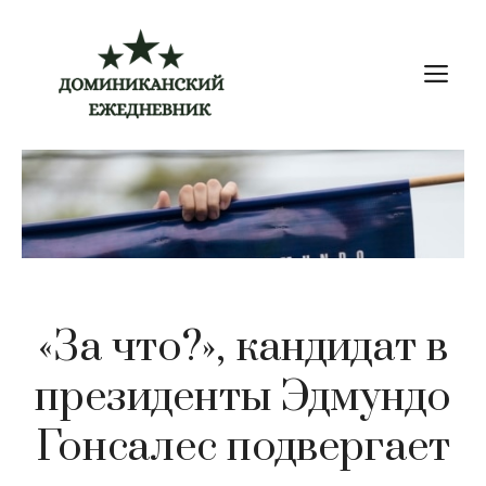
Перейти
к
М
содержимому
«За что?», кандидат в
президенты Эдмундо
Гонсалес подвергает