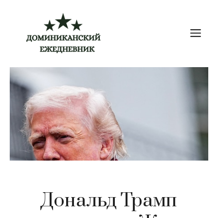
Перейти
к
М
содержимому
Дональд Трамп