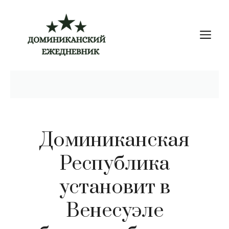
Перейти
к
М
содержимому
Доминиканская
Республика
установит в
Венесуэле