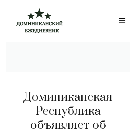
Перейти
к
М
содержимому
Доминиканская
Республика
объявляет об