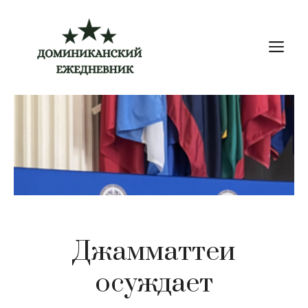
Перейти
к
М
содержимому
Джамматтеи
осуждает