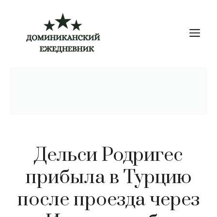
Перейти
к
М
содержимому
Дельси Родригес
прибыла в Турцию
после проезда через