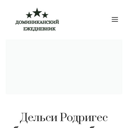
Перейти
к
М
содержимому
Дельси Родригес