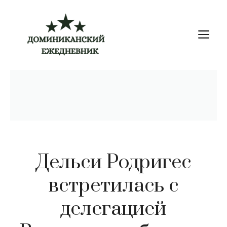
Перейти
к
М
содержимому
Дельси Родригес
встретилась с
делегацией