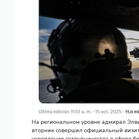
На региональном уровне адмирал Элви
вторник совершил официальный визит 
укрепления сотрудничества в сфере б