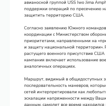
авианосной группой USS Iwo Jima Amph
поддержки операций по пресечению н
защитить территорию США.
Согласно заявлению Южного командова
координации с Министерством обороны
приоритетами, направленными на «пре
и защиту национальной территории». 
растущего военного присутствия США 
кампания включает использование вое
аналогичных операциях.
Маршрут, видимый в общедоступных з
последовательность маневров, котор
сетей интерпретировали как любопытн
эскалации напряженности между Ваши
данным, самолет все время находился