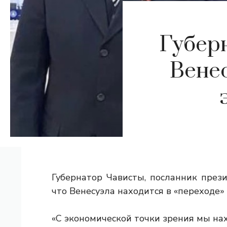
Губер
Венес
Губернатор Чависты, посланник през
что Венесуэла находится в «переходе»
«С экономической точки зрения мы нах