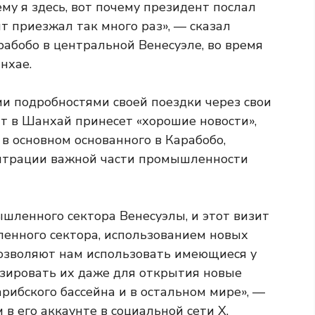
му я здесь, вот почему президент послал
т приезжал так много раз», — сказал
абобо в центральной Венесуэле, во время
нхае.
и подробностями своей поездки через свои
зит в Шанхай принесет «хорошие новости»,
в основном основанного в Карабобо,
ентрации важной части промышленности
шленного сектора Венесуэлы, и этот визит
енного сектора, использованием новых
позволяют нам использовать имеющиеся у
зировать их даже для открытия новые
арибского бассейна и в остальном мире», —
в его аккаунте в социальной сети X.