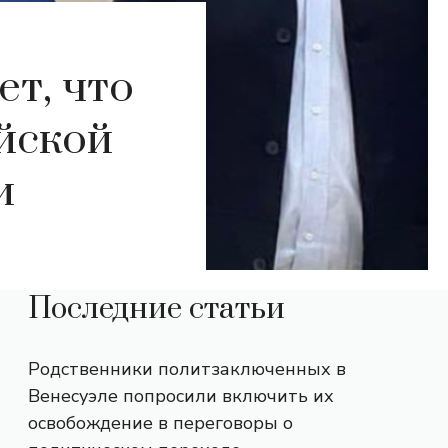
т, что
айской
и
Последние статьи
Родственники политзаключенных в
Венесуэле попросили включить их
освобождение в переговоры о