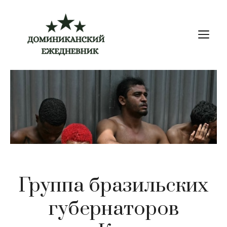
Перейти
к
М
содержимому
Группа бразильских
губернаторов