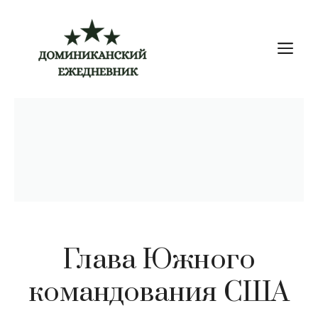
Перейти
к
М
содержимому
Глава Южного
командования США