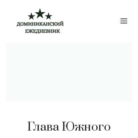
Перейти
к
М
содержимому
Глава Южного