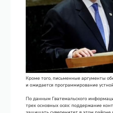
Кроме того, письменные аргументы обе
и ожидается программирование устно
По данным Гватемальского информацио
трех основных осях: поддержание конт
защищать суверенитет в этом районе