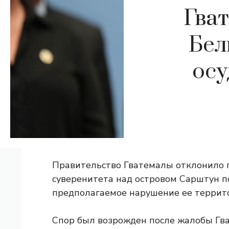
Гва
Бел
осу
Правительство Гватемалы отклонило 
суверенитета над островом Сарштун п
предполагаемое нарушение ее террит
Спор был возрожден после жалобы Гва