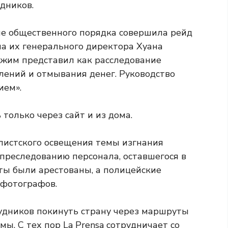
удников.
ане общественного порядка совершила рейд
а их генерального директора Хуана
ежим представил как расследование
ений и отмывания денег. Руководство
ием».
только через сайт и из дома.
алистского освещения темы изгнания
преследованию персонала, оставшегося в
ты были арестованы, а полицейские
 фотографов.
удников покинуть страну через маршруты
ы. С тех пор La Prensa сотрудничает со