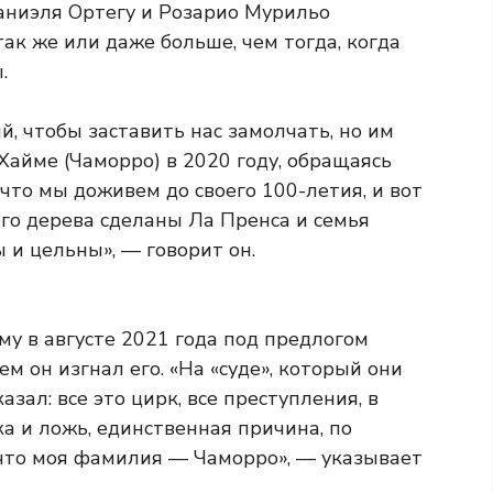
аниэля Ортегу и Розарио Мурильо
ак же или даже больше, чем тогда, когда
.
, чтобы заставить нас замолчать, но им
 Хайме (Чаморро) в 2020 году, обращаясь
 что мы доживем до своего 100-летия, и вот
ого дерева сделаны Ла Пренса и семья
 и цельны», — говорит он.
у в августе 2021 года под предлогом
м он изгнал его. «На «суде», который они
азал: все это цирк, все преступления, в
а и ложь, единственная причина, по
 что моя фамилия — Чаморро», — указывает