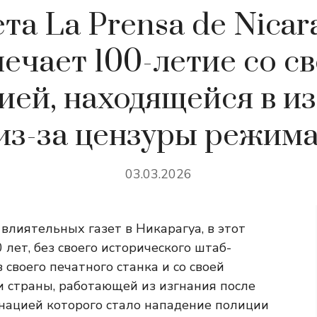
ета La Prensa de Nicar
ечает 100-летие со с
ией, находящейся в и
из-за цензуры режима
03.03.2026
 влиятельных газет в Никарагуа, в этот
 лет, без своего исторического штаб-
 своего печатного станка и со своей
 страны, работающей из изгнания после
инацией которого стало нападение полиции