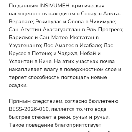
По данным INSIVUMEH, критическая
насыщенность находится в Сенау, в Альта-
Верапасе; Эскипулас и Олопа в Чикимуле;
Сан-Агустин Акасагуастлан в Эль-Прогресо;
Барильяс и Сан-Матео-Икстатан в
Уэуэтенанго; Лос-Аматес в Исабале; Лас-
Крусес в Петене; и Чаджул, Небай и
Успантан в Киче. На этих участках почва
накапливает влагу в поверхностном слое и
теряет способность поглощать новые
осадки.
Прямым следствием, согласно бюллетеню
BESS-2026-010, является то, что вода
быстрее стекает в реки, ручьи и ручьи.
Такое поведение благоприятствует