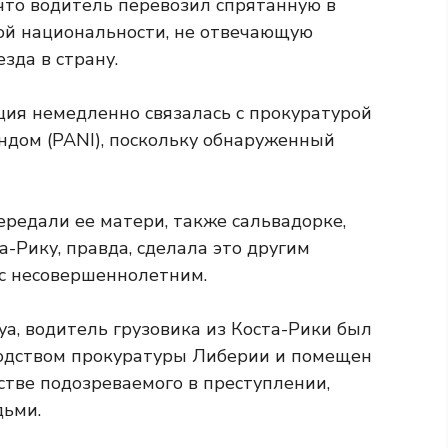
 что водитель перевозил спрятанную в
ой национальности, не отвечающую
да в страну.
ия немедленно связалась с прокуратурой
дом (PANI), поскольку обнаруженный
ередали ее матери, также сальвадорке,
а-Рику, правда, сделала это другим
с несовершеннолетним.
уа, водитель грузовика из Коста-Рики был
одством прокуратуры Либерии и помещен
стве подозреваемого в преступлении,
дьми.