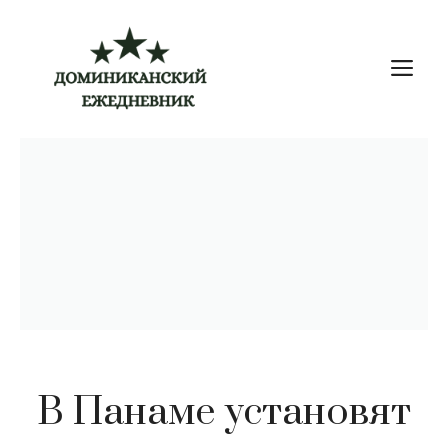
Перейти
к
М
содержимому
В Панаме установят