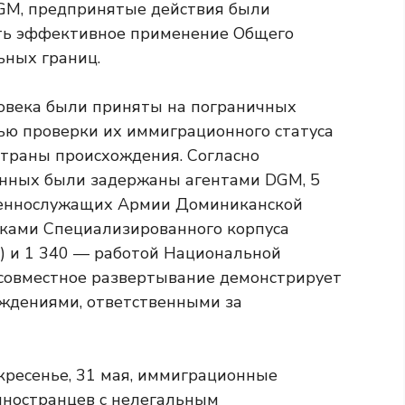
DGM, предпринятые действия были
ать эффективное применение Общего
ьных границ.
еловека были приняты на пограничных
ью проверки их иммиграционного статуса
страны происхождения. Согласно
анных были задержаны агентами DGM, 5
оеннослужащих Армии Доминиканской
иками Специализированного корпуса
) и 1 340 — работой Национальной
о совместное развертывание демонстрирует
ждениями, ответственными за
скресенье, 31 мая, иммиграционные
иностранцев с нелегальным