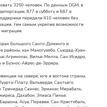
овать 3250 человек. По данным DGM, в
епортации, 877 в субботу и 687 в
поддержки передали 610 человек без
рации, тем самым укрепив возможности
 миграции.
торах Большого Санто-Доминго и
е районы, как Маногуаябо, Сьюдад-Хуан-
ья-Агриколас, Вилья-Мелла, Сан-Исидро,
а и Буэнос-Айрес-де-Эррера.
инции на севере, юге и востоке страны,
Пуэрто-Плату, Вальверде, Сантьяго
ю Тринидад Санчес, Эрманас Мирабаль,
миреса, Дахабон, Элиаса Пинья,
Бараона, Асуа, Перавия, Сан-Кристобаль,