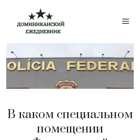
Перейти
к
М
содержимому
В каком специальном
помещении