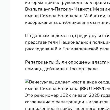
которых принял руководитель правит
Вуэльта а-ля-Патрия» Чависта Мерви
имени Симона Боливара в Майкетии, не
изображениям, опубликованным минист
По данным ведомства, среди других с
представители Национальной полиции,
расследований и Боливарианской раз
Репатрианты были опрошены властям
помощь, добавили в Госпортфеле.
Это рейс номер 152 с января 2025 год
соглашение о репатриации мигрантов,
напряженности вокруг военного прису