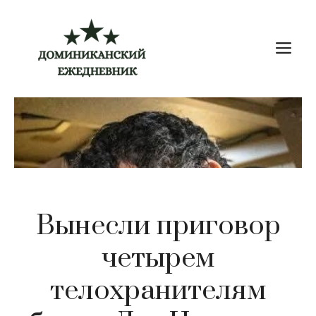
Перейти
к
М
содержимому
Вынесли приговор
четырем
телохранителям