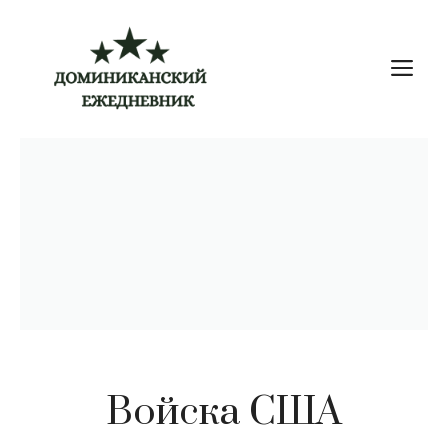
Перейти
к
М
содержимому
Войска США