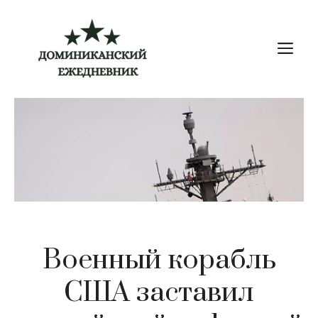
Перейти
к
М
содержимому
Военный корабль
США заставил