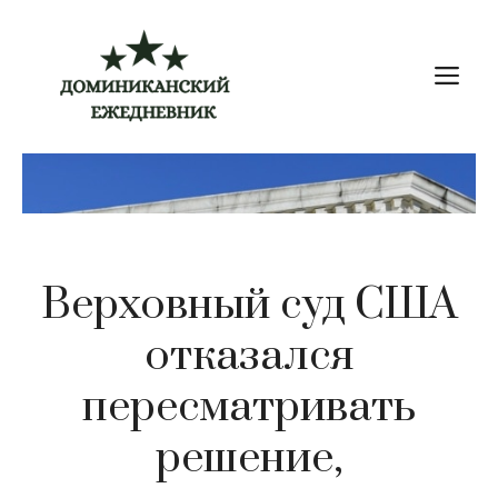
Перейти
к
М
содержимому
Верховный суд США
отказался
пересматривать
решение,