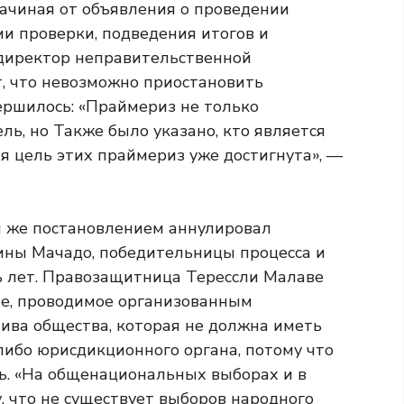
начиная от объявления о проведении
и проверки, подведения итогов и
 директор неправительственной
ает, что невозможно приостановить
ершилось: «Праймериз не только
ль, но Также было указано, кто является
ая цель этих праймериз уже достигнута», —
м же постановлением аннулировал
ны Мачадо, победительницы процесса и
 лет. Правозащитница Терессли Малаве
ие, проводимое организованным
ива общества, которая не должна иметь
либо юрисдикционного органа, потому что
ть. «На общенациональных выборах и в
, что не существует выборов народного