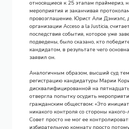
относящиеся к 25 этапам праймериз, 
мероприятия и заканчивая протоколам
провозглашение. Юрист Али Дэниэлс,
организации Acceso a la Justicia, счит
последствия события, которое уже зав
подведены, было сказано, кто победите
кандидатом, в результате чего основн
заявил он.
Аналогичным образом, высший суд те
регистрацию кандидатуры Марии Кори
дисквалифицированной на пятнадцать
отвергла попытку осудить мероприят
гражданским обществом: «Это инициат
никакого контроля со стороны какого-
Совет просто не мог ее контролирова
избирательную комнату просто потому