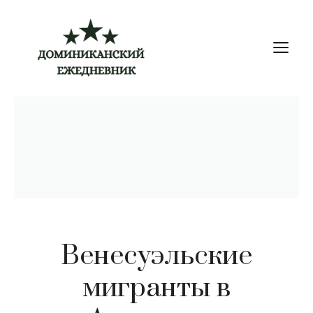
Перейти
к
М
содержимому
Венесуэльские
мигранты в