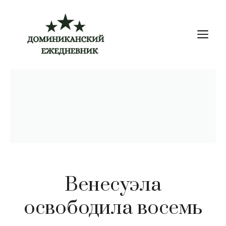
Перейти
к
М
содержимому
Венесуэла
освободила восемь