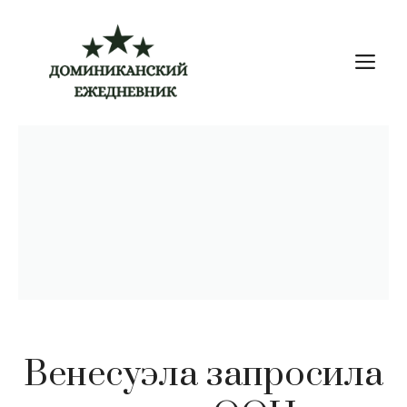
Перейти
к
М
содержимому
Венесуэла запросила