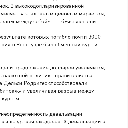
ок. В высокодолларизированной
ар является эталонным ценовым маркером,
заны между собой», — объясняют они.
 результате которых погибло почти 3000
ения в Венесуэле был обменный курс и
едели предложение долларов увеличится;
 в валютной политике правительства
 Дельси Родригес способствовали
арбитражу и увеличивая разрыв между
курсом.
 «неопределенность девальвации
ы выше уровня ежедневной девальвации в