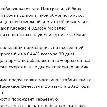
таба означает, что Центральный банк
онтроль над политикой обменного курса,
ии цен невозможной, и мы приближаемся к
ают Кабесас и Эдисон Моралес,
 и социальных наук Университета Сулии.
евальвации применялись на постоянной
росла бы на 64,4% всего за 30 дней,
оллар». Они добавляют, что «через год все
мся в смертельные двери гиперинфляции».
рости порождает серьезную
ские агенты спешат к долларам, вызывая