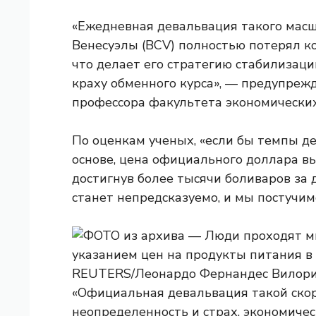
«Ежедневная девальвация такого масш
Венесуэлы (BCV) полностью потерял к
что делает его стратегию стабилизац
краху обменного курса», — предупрежд
профессора факультета экономических
По оценкам ученых, «если бы темпы д
основе, цена официального доллара вы
достигнув более тысячи боливаров за д
станет непредсказуемо, и мы постучи
«Официальная девальвация такой ско
неопределенность и страх, экономиче