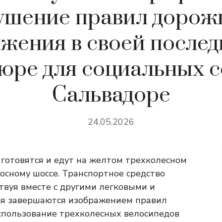
ушение правил дорож
ижения в своей послед
юре для социальных с
Сальвадоре
24.05.2026
 готовятся и едут на желтом трехколесном
осному шоссе. Транспортное средство
твуя вместе с другими легковыми и
ия завершаются изображением правил
пользование трехколесных велосипедов