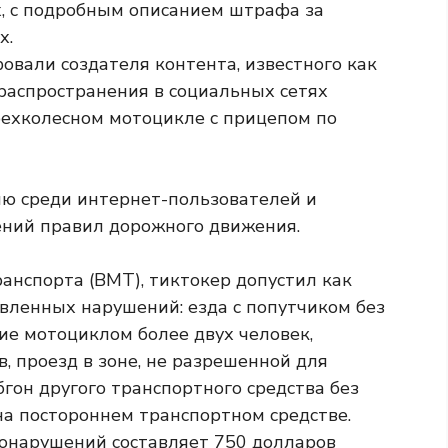
х, с подробным описанием штрафа за
х.
вали создателя контента, известного как
 распространения в социальных сетях
трехколесном мотоцикле с прицепом по
ию среди интернет-пользователей и
ений правил дорожного движения.
анспорта (ВМТ), тиктокер допустил как
ленных нарушений: езда с попутчиком без
е мотоциклом более двух человек,
, проезд в зоне, не разрешенной для
бгон другого транспортного средства без
на постороннем транспортном средстве.
онарушений составляет 750 долларов