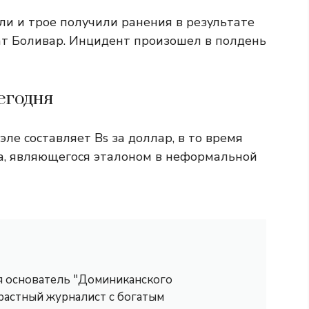
ли и трое получили ранения в результате
ат Боливар. Инцидент произошел в полдень
егодня
е составляет Bs за доллар, в то время
а, являющегося эталоном в неформальной
 я основатель "Доминиканского
трастный журналист с богатым