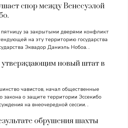
лушает спор между Венесуэлой
бо.
у пятницу за закрытыми дверями конфликт
етендующей на эту территорию государства
сударства Эквадор Даниэль Нобоа. .
м, утверждающим новый штат в
инство чавистов, начал общественные
о закона о защите территории Эссекибо
суждения на внеочередной сессии. .
результате обрушения шахты