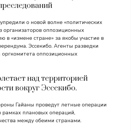
преследований
упредили о новой волне «политических
из организаторов оппозиционных
 в «измене стране» за якобы участие в
ферендума. Эссекибо. Агенты разведки
а оргкомитета оппозиционных
летает над территорией
сти вокруг Эссекибо.
роны Гайаны проведут летные операции
в рамках плановых операций,
чества между обеими странами.