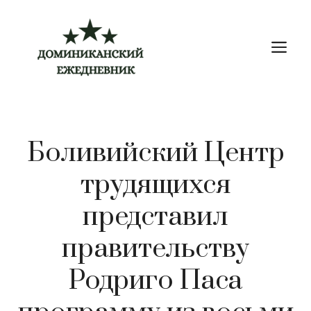
Перейти
к
М
содержимому
Боливийский Центр
трудящихся
представил
правительству
Родриго Паса