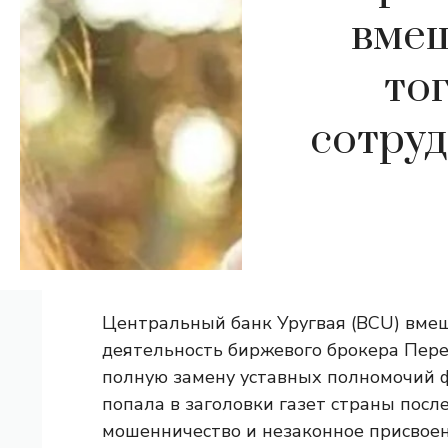
вмеш
то
сотруд
Центральный банк Уругвая (BCU) вме
деятельность биржевого брокера Пер
полную замену уставных полномочий ф
попала в заголовки газет страны посл
мошенничество и незаконное присвое