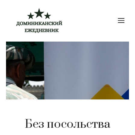
Перейти
к
М
содержимому
Без посольства