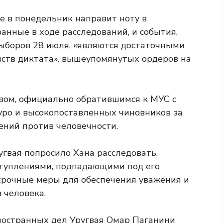
е в понедельник направит ноту в
ранные в ходе расследований, и события,
ыборов 28 июля, «являются достаточными
ств диктата». вышеупомянутых ордеров на
вом, официально обратившимся к МУС с
уро и высокопоставленных чиновников за
ний против человечности.
угвая попросило Хана расследовать,
ступлениями, подпадающими под его
 срочные меры для обеспечения уважения и
 человека.
иностранных дел Уругвая Омар Паганини