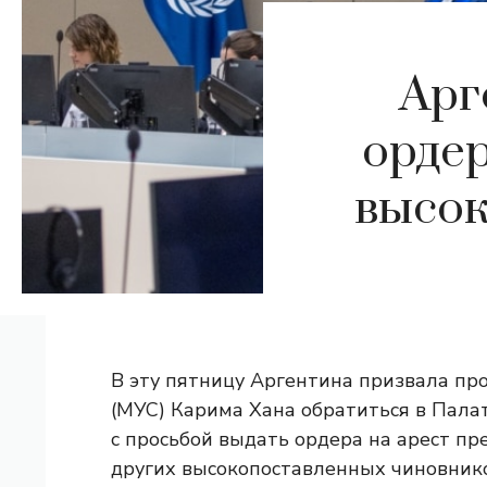
Арг
ордер
высок
В эту пятницу Аргентина призвала пр
(МУС) Карима Хана обратиться в Пала
с просьбой выдать ордера на арест п
других высокопоставленных чиновнико