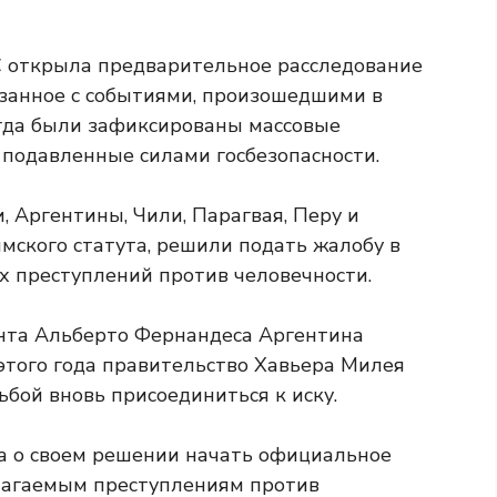
С открыла предварительное расследование
язанное с событиями, произошедшими в
огда были зафиксированы массовые
подавленные силами госбезопасности.
, Аргентины, Чили, Парагвая, Перу и
имского статута, решили подать жалобу в
 преступлений против человечности.
нта Альберто Фернандеса Аргентина
 этого года правительство Хавьера Милея
ьбой вновь присоединиться к иску.
а о своем решении начать официальное
олагаемым преступлениям против