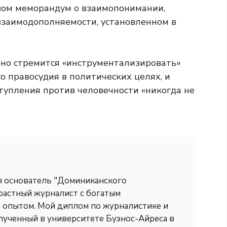
твом меморандум о взаимопонимании,
взаимодополняемости, установленном в
оно стремится «инструментализировать»
 правосудия в политических целях, и
тупления против человечности «никогда не
 я основатель "Доминиканского
трастный журналист с богатым
опытом. Мой диплом по журналистике и
лученный в университете Буэнос-Айреса в