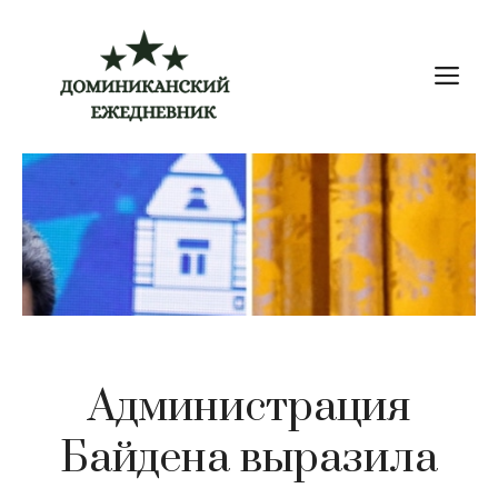
Перейти
к
М
содержимому
Администрация
Байдена выразила